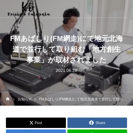
FMあばしり(FM網走)にて地元北海
道で並行して取り組む「地方創生
事業」が取材されました
2021.06.28
お知らせ
FMあばしり(FM網走)にて地元北海道で並行して取り組む「地方創生事業」が取材されました
Post
Share