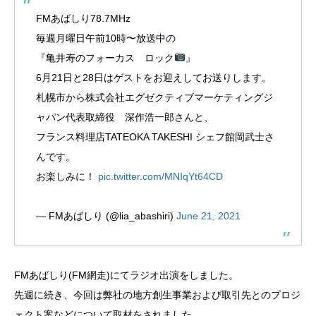
FMあばしり78.7MHz
毎週月曜日午前10時〜放送中の
『亀井寿のフォーカス ロック
』
6月21日と28日はゲストをお迎えしてお送りします。
札幌市から株式会社エグゼクティブマーケティングジ
ャパン代表取締役 深作浩一郎さんと、
フランス料理店TATEOKA TAKESHI シェフ館岡武士さ
んです。
お楽しみに！
pic.twitter.com/MNIqYt64CD
— FMあばしり (@lia_abashiri)
June 21, 2021
FMあばしり(FM網走)にてラジオ出演をしました。
先週に続き、今回は弊社の地方創生事業および取引先とのプロジ
ェクト案などについて取材をされました。