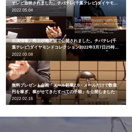
テレビ放映されました。チバテレ(千葉テレビ)ダイヤモン
ドコレクション2022年5月3日25時半〜
2022.05.04
出演情報。売上が地上波で公開されました。チバテレ(千
葉テレビ)ダイヤモンドコレクション2022年3月7日25時
半〜
2022.03.08
無料プレゼント企画「メール起業2.0・メールだけで数億
円を稼ぎ、稼がせてきたすべての手順」を公開しました
2022.02.16