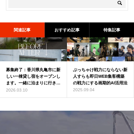
関連記事
おすすめ記事
特集記事
募集終了：香川県丸亀市に新
バターコーヒーは効果なし？
ぶっちゃけ戦力にならない新
深作浩一郎(ふかさくこうい
しい一棟貸し宿をオープンし
バターコーヒーの世界一簡単
人すらも即日WEB集客構築
ちろう)とは誰？自己紹介し
ます。一緒に泊まりに行きま
な作り方を動画解説
の戦力にする画期的AI活用法
てみた
せんか？
2016.07.13
2025.09.04
2014.01.01
2026.03.10