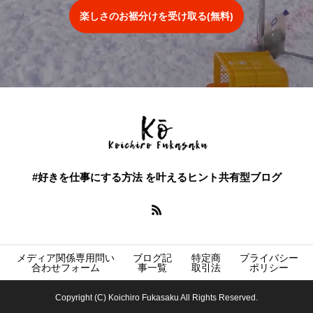
楽しさのお裾分けを受け取る(無料)
#好きを仕事にする方法 を叶えるヒント共有型ブログ
メディア関係専用問い
ブログ記
特定商
プライバシー
合わせフォーム
事一覧
取引法
ポリシー
Copyright (C) Koichiro Fukasaku All Rights Reserved.