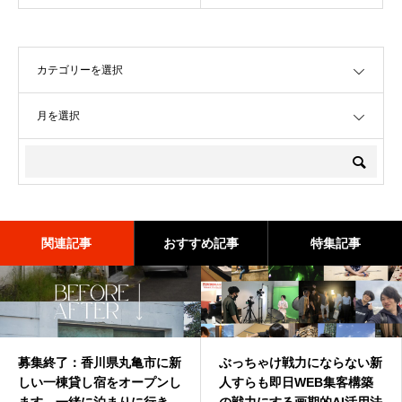
OPEN
OPEN
関連記事
おすすめ記事
特集記事
募集終了：香川県丸亀市に新
深作浩一郎(ふかさくこうい
ぶっちゃけ戦力にならない新
バターコーヒーは効果なし？
しい一棟貸し宿をオープンし
ちろう)とは誰？自己紹介し
人すらも即日WEB集客構築
バターコーヒーの世界一簡単