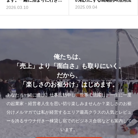
ます。一緒に泊まりに行きま
てみた
の戦力にする画期的AI活用法
な作り方を動画解説
せんか？
2014.01.01
2025.09.04
2016.07.13
2026.03.10
俺たちは、
「売上」より「面白さ」も取りにいく。
だから、
「楽しさのお裾分け」はじめます。
あなたも一緒に遊び、仕事に熱中し、世界で活躍し、一生に一度
の起業家・経営者人生を思い切り楽しみませんか？楽しさのお裾
分けメルマガでは私が経営するエリア最高クラスの人気とレビュ
ーを誇るサウナ付き一棟貸し宿でのビジネス合宿なども案内して
います。