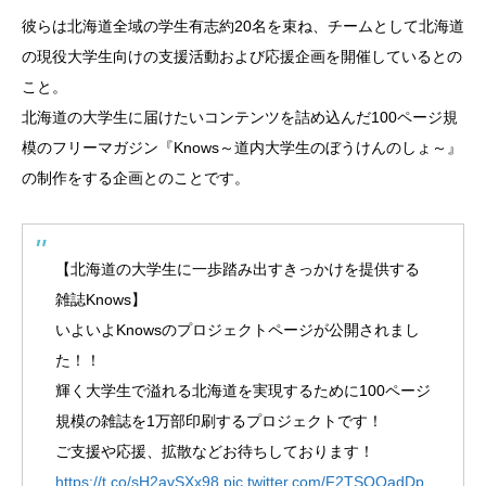
彼らは北海道全域の学生有志約20名を束ね、チームとして北海道
の現役大学生向けの支援活動および応援企画を開催しているとの
こと。
北海道の大学生に届けたいコンテンツを詰め込んだ100ページ規
模のフリーマガジン『Knows～道内大学生のぼうけんのしょ～』
の制作をする企画とのことです。
【北海道の大学生に一歩踏み出すきっかけを提供する
雑誌Knows】
いよいよKnowsのプロジェクトページが公開されまし
た！！
輝く大学生で溢れる北海道を実現するために100ページ
規模の雑誌を1万部印刷するプロジェクトです！
ご支援や応援、拡散などお待ちしております！
https://t.co/sH2avSXx98
pic.twitter.com/F2TSOOadDp