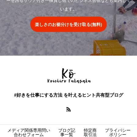
ーを誇るサウナ付き一棟貸し宿でのビジネス合宿なども案内して
います。
楽しさのお裾分けを受け取る(無料)
#好きを仕事にする方法 を叶えるヒント共有型ブログ
メディア関係専用問い
ブログ記
特定商
プライバシー
合わせフォーム
事一覧
取引法
ポリシー