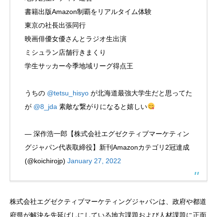
書籍出版Amazon制覇をリアルタイム体験
東京の社長出張同行
映画俳優女優さんとラジオ生出演
ミシュラン店舗行きまくり
学生サッカー今季地域リーグ得点王
うちの
@tetsu_hisyo
が北海道最強大学生だと思ってた
が
@8_jda
素敵な繋がりになると嬉しい
— 深作浩一郎【株式会社エグゼクティブマーケティン
グジャパン代表取締役】新刊Amazonカテゴリ2冠達成
(@koichirojp)
January 27, 2022
株式会社エグゼクティブマーケティングジャパンは、政府や都道
府県が解決を先延ばしにしている地方課題および人材課題に正面