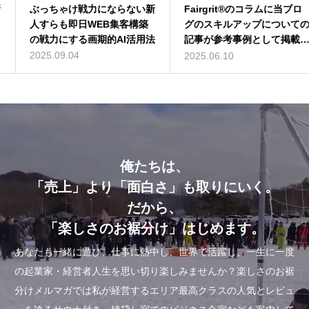
ぶっちゃけ戦力にならない新
バターコーヒーは効果なし？
Fairgrit®のコラムに当ブロ
深作浩一郎(ふかさくこうい
人すらも即日WEB集客構築
バターコーヒーの世界一簡単
グのスキルアップについての
ちろう)とは誰？自己紹介し
の戦力にする画期的AI活用法
な作り方を動画解説
記事が参考事例として掲載さ
てみた
れました
2025.09.04
2016.07.13
2014.01.01
2025.06.10
俺たちは、
「売上」より「面白さ」も取りにいく。
だから、
「楽しさのお裾分け」はじめます。
あなたも一緒に遊び、仕事に熱中し、世界で活躍し、一生に一度
の起業家・経営者人生を思い切り楽しみませんか？楽しさのお裾
分けメルマガでは私が経営するエリア最高クラスの人気とレビュ