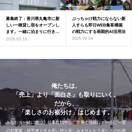
募集終了：香川県丸亀市に新
バターコーヒーは効果なし？
ぶっちゃけ戦力にならない新
深作浩一郎(ふかさくこうい
しい一棟貸し宿をオープンし
バターコーヒーの世界一簡単
人すらも即日WEB集客構築
ちろう)とは誰？自己紹介し
ます。一緒に泊まりに行きま
な作り方を動画解説
の戦力にする画期的AI活用法
てみた
せんか？
2016.07.13
2025.09.04
2014.01.01
2026.03.10
俺たちは、
「売上」より「面白さ」も取りにいく。
だから、
「楽しさのお裾分け」はじめます。
あなたも一緒に遊び、仕事に熱中し、世界で活躍し、一生に一度
の起業家・経営者人生を思い切り楽しみませんか？楽しさのお裾