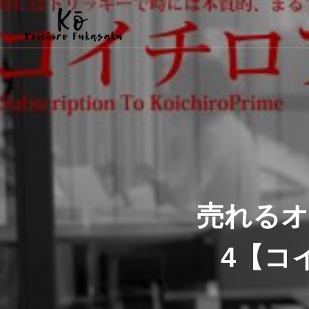
売れるオ
4【コ