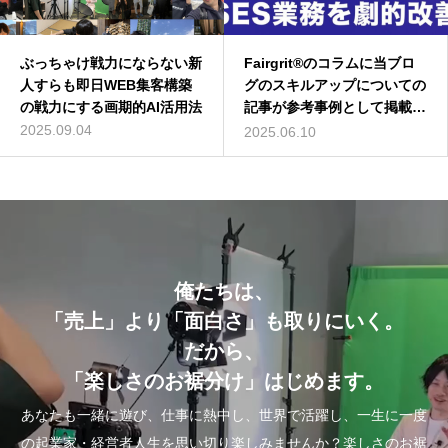
ぶっちゃけ戦力にならない新
深作浩一郎(ふかさくこうい
Fairgrit®のコラムに当ブロ
バターコーヒーは効果なし？
人すらも即日WEB集客構築
ちろう)とは誰？自己紹介し
グのスキルアップについての
バターコーヒーの世界一簡単
の戦力にする画期的AI活用法
てみた
記事が参考事例として掲載さ
な作り方を動画解説
れました
2025.09.04
2014.01.01
2016.07.13
2025.06.10
俺たちは、
「売上」より「面白さ」も取りにいく。
だから、
「楽しさのお裾分け」はじめます。
あなたも一緒に遊び、仕事に熱中し、世界で活躍し、一生に一度
の起業家・経営者人生を思い切り楽しみませんか？楽しさのお裾