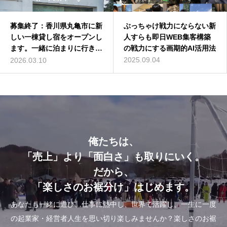
募集終了：香川県丸亀市に新
深作浩一郎(ふかさくこうい
ぶっちゃけ戦力にならない新
バターコーヒーは効果なし？
しい一棟貸し宿をオープンし
ちろう)とは誰？自己紹介し
人すらも即日WEB集客構築
バターコーヒーの世界一簡単
ます。一緒に泊まりに行きま
てみた
の戦力にする画期的AI活用法
な作り方を動画解説
せんか？
2014.01.01
2025.09.04
2016.07.13
2026.03.10
俺たちは、
「売上」より「面白さ」も取りにいく。
だから、
「楽しさのお裾分け」はじめます。
あなたも一緒に遊び、仕事に熱中し、世界で活躍し、一生に一度
の起業家・経営者人生を思い切り楽しみませんか？楽しさのお裾