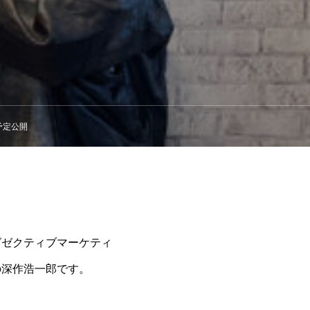
予定公開
グゼクティブマーケティ
の深作浩一郎です。