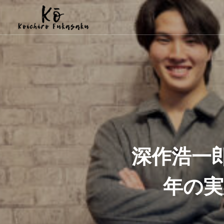
深作浩一
年の実