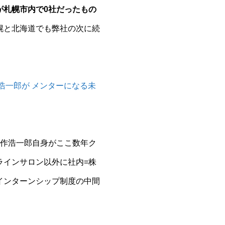
が札幌市内で0社だったもの
幌と北海道でも弊社の次に続
浩一郎が メンターになる未
深作浩一郎自身がここ数年ク
ラインサロン以外に社内=株
インターンシップ制度の中間