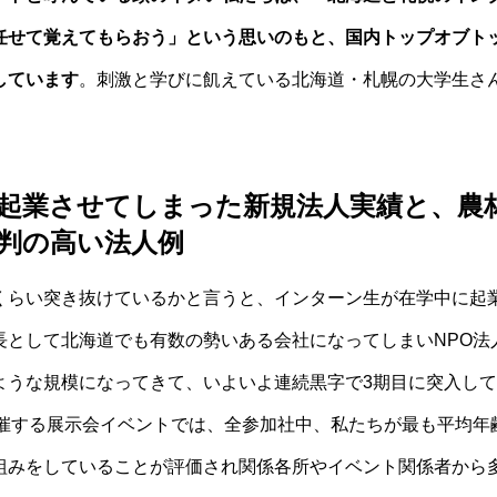
任せて覚えてもらおう」という思いのもと、国内トップオブト
しています
。刺激と学びに飢えている北海道・札幌の大学生さ
起業させてしまった新規法人実績と、農
判の高い法人例
くらい突き抜けているかと言うと、インターン生が在学中に起
長として北海道でも有数の勢いある会社になってしまいNPO法
ような規模になってきて、いよいよ連続黒字で3期目に突入し
共催する展示会イベントでは、全参加社中、私たちが最も平均年
組みをしていることが評価され関係各所やイベント関係者から