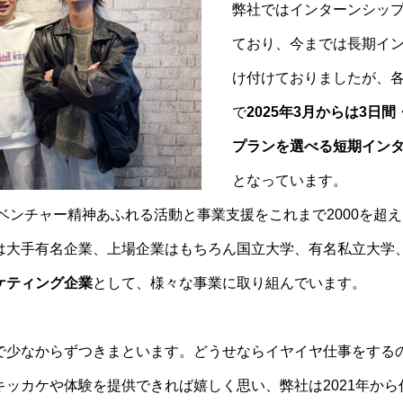
弊社ではインターンシッ
ており、今までは長期イ
け付けておりましたが、
で
2025年3月からは3日
プランを選べる短期イン
となっています。
にベンチャー精神あふれる活動と事業支援をこれまで2000を超
は大手有名企業、上場企業はもちろん国立大学、有名私立大学
ケティング企業
として、様々な事業に取り組んでいます。
で少なからずつきまといます。どうせならイヤイヤ仕事をする
キッカケや体験を提供できれば嬉しく思い、弊社は2021年か