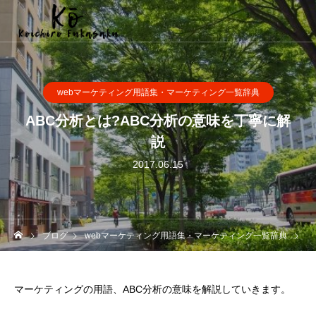
webマーケティング用語集・マーケティング一覧辞典
ABC分析とは?ABC分析の意味を丁寧に解
説
2017.06.15
ブログ
webマーケティング用語集・マーケティング一覧辞典
A
マーケティングの用語、ABC分析の意味を解説していきます。