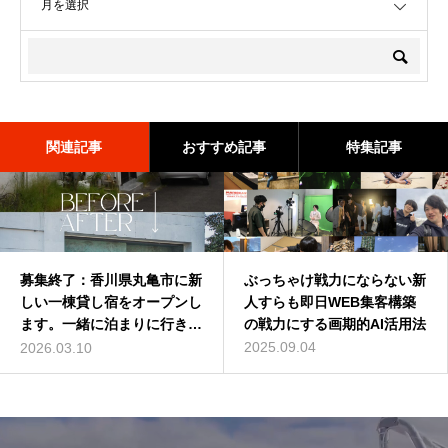
関連記事
おすすめ記事
特集記事
募集終了：香川県丸亀市に新
深作浩一郎(ふかさくこうい
ぶっちゃけ戦力にならない新
バターコーヒーは効果なし？
しい一棟貸し宿をオープンし
ちろう)とは誰？自己紹介し
人すらも即日WEB集客構築
バターコーヒーの世界一簡単
ます。一緒に泊まりに行きま
てみた
の戦力にする画期的AI活用法
な作り方を動画解説
せんか？
2014.01.01
2025.09.04
2016.07.13
2026.03.10