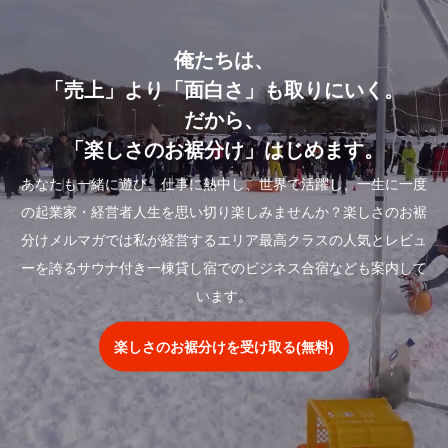
俺たちは、
「売上」より「面白さ」も取りにいく。
だから、
「楽しさのお裾分け」はじめます。
あなたも一緒に遊び、仕事に熱中し、世界で活躍し、一生に一度
の起業家・経営者人生を思い切り楽しみませんか？楽しさのお裾
分けメルマガでは私が経営するエリア最高クラスの人気とレビュ
ーを誇るサウナ付き一棟貸し宿でのビジネス合宿なども案内して
います。
楽しさのお裾分けを受け取る(無料)