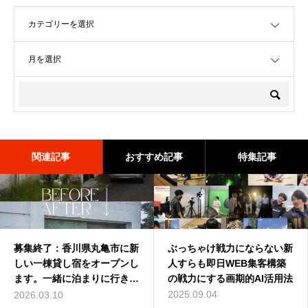
OPEN
OPEN
関連記事
おすすめ記事
特集記事
募集終了：香川県丸亀市に新
深作浩一郎(ふかさくこうい
ぶっちゃけ戦力にならない新
バターコーヒーは効果なし？
しい一棟貸し宿をオープンし
ちろう)とは誰？自己紹介し
人すらも即日WEB集客構築
バターコーヒーの世界一簡単
ます。一緒に泊まりに行きま
てみた
の戦力にする画期的AI活用法
な作り方を動画解説
せんか？
2014.01.01
2025.09.04
2016.07.13
2026.03.10