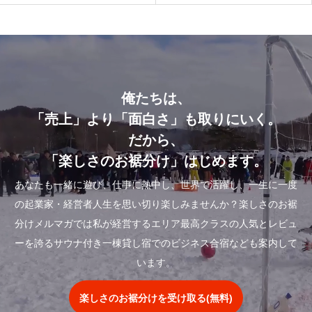
俺たちは、
「売上」より「面白さ」も取りにいく。
だから、
「楽しさのお裾分け」はじめます。
あなたも一緒に遊び、仕事に熱中し、世界で活躍し、一生に一度
の起業家・経営者人生を思い切り楽しみませんか？楽しさのお裾
分けメルマガでは私が経営するエリア最高クラスの人気とレビュ
ーを誇るサウナ付き一棟貸し宿でのビジネス合宿なども案内して
います。
楽しさのお裾分けを受け取る(無料)