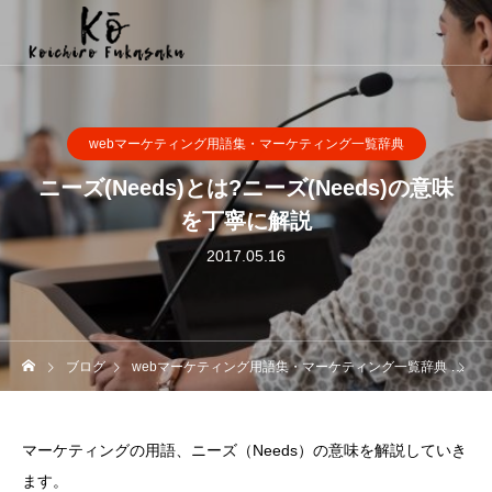
webマーケティング用語集・マーケティング一覧辞典
ニーズ(Needs)とは?ニーズ(Needs)の意味
を丁寧に解説
2017.05.16
ブログ
webマーケティング用語集・マーケティング一覧辞典
ニ
マーケティングの用語、ニーズ（Needs）の意味を解説していき
ます。