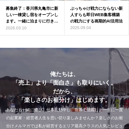
募集終了：香川県丸亀市に新
バターコーヒーは効果なし？
ぶっちゃけ戦力にならない新
深作浩一郎(ふかさくこうい
しい一棟貸し宿をオープンし
バターコーヒーの世界一簡単
人すらも即日WEB集客構築
ちろう)とは誰？自己紹介し
ます。一緒に泊まりに行きま
な作り方を動画解説
の戦力にする画期的AI活用法
てみた
せんか？
2016.07.13
2025.09.04
2014.01.01
2026.03.10
俺たちは、
「売上」より「面白さ」も取りにいく。
だから、
「楽しさのお裾分け」はじめます。
あなたも一緒に遊び、仕事に熱中し、世界で活躍し、一生に一度
の起業家・経営者人生を思い切り楽しみませんか？楽しさのお裾
分けメルマガでは私が経営するエリア最高クラスの人気とレビュ