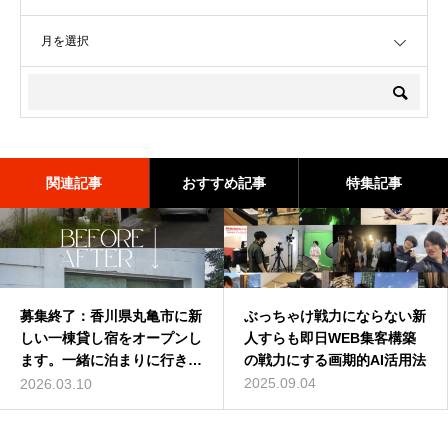
OPEN
関連記事
おすすめ記事
特集記事
：香川県丸亀市に新
バターコーヒーは効果なし？
ぶっちゃけ戦力にならない新
深作浩一郎(ふかさくこうい
Fairgr
貸し宿をオープンし
バターコーヒーの世界一簡単
人すらも即日WEB集客構築
ちろう)とは誰？自己紹介し
グのスキ
緒に泊まりに行きま
な作り方を動画解説
の戦力にする画期的AI活用法
てみた
記事が参
れました
2016.07.13
2025.09.04
2014.01.01
0
2025.06.1