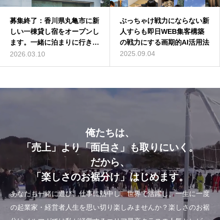
募集終了：香川県丸亀市に新
深作浩一郎(ふかさくこうい
ぶっちゃけ戦力にならない新
バターコーヒーは効果なし？
しい一棟貸し宿をオープンし
ちろう)とは誰？自己紹介し
人すらも即日WEB集客構築
バターコーヒーの世界一簡単
ます。一緒に泊まりに行きま
てみた
の戦力にする画期的AI活用法
な作り方を動画解説
せんか？
2014.01.01
2025.09.04
2016.07.13
2026.03.10
俺たちは、
「売上」より「面白さ」も取りにいく。
だから、
「楽しさのお裾分け」はじめます。
あなたも一緒に遊び、仕事に熱中し、世界で活躍し、一生に一度
の起業家・経営者人生を思い切り楽しみませんか？楽しさのお裾