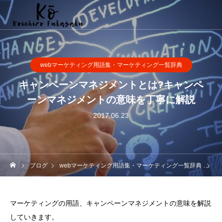
webマーケティング用語集・マーケティング一覧辞典
キャンペーンマネジメントとは?キャンペ
ーンマネジメントの意味を丁寧に解説
2017.06.23
ブログ
webマーケティング用語集・マーケティング一覧辞典
キ
マーケティングの用語、キャンペーンマネジメントの意味を解説
していきます。