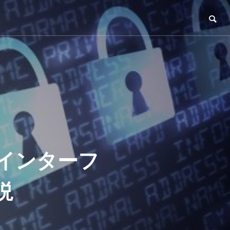
イインターフ
説