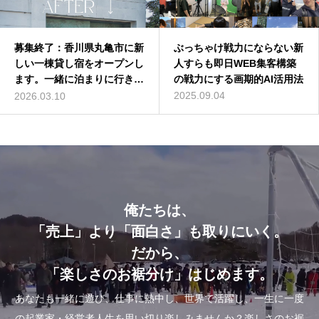
募集終了：香川県丸亀市に新
バターコーヒーは効果なし？
ぶっちゃけ戦力にならない新
深作浩一郎(ふかさくこうい
しい一棟貸し宿をオープンし
バターコーヒーの世界一簡単
人すらも即日WEB集客構築
ちろう)とは誰？自己紹介し
ます。一緒に泊まりに行きま
な作り方を動画解説
の戦力にする画期的AI活用法
てみた
せんか？
2016.07.13
2025.09.04
2014.01.01
2026.03.10
俺たちは、
「売上」より「面白さ」も取りにいく。
だから、
「楽しさのお裾分け」はじめます。
あなたも一緒に遊び、仕事に熱中し、世界で活躍し、一生に一度
の起業家・経営者人生を思い切り楽しみませんか？楽しさのお裾