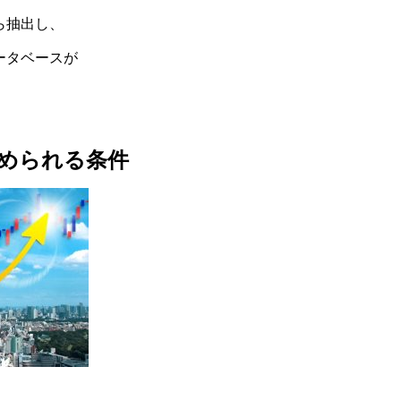
ら抽出し、
ータベースが
められる条件