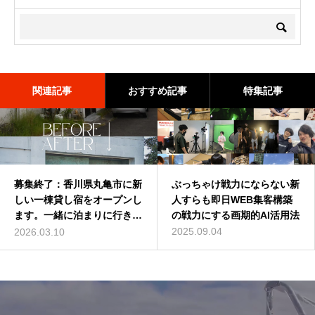
関連記事
おすすめ記事
特集記事
募集終了：香川県丸亀市に新
バターコーヒーは効果なし？
ぶっちゃけ戦力にならない新
深作浩一郎(ふかさくこうい
しい一棟貸し宿をオープンし
バターコーヒーの世界一簡単
人すらも即日WEB集客構築
ちろう)とは誰？自己紹介し
ます。一緒に泊まりに行きま
な作り方を動画解説
の戦力にする画期的AI活用法
てみた
せんか？
2016.07.13
2025.09.04
2014.01.01
2026.03.10