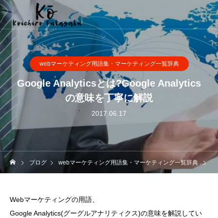
webマーケティング用語集・マーケティング一覧辞典
Google Analyticsとは?Google Analytics
の意味を丁寧に解説
2017.06.17
ブログ
webマーケティング用語集・マーケティング一覧辞典
Go
Webマーケティングの用語、
Google Analytics(グーグルアナリティクス)の意味を解説してい