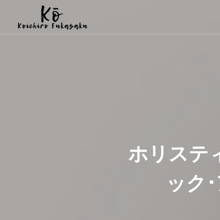
ホリステ
ック