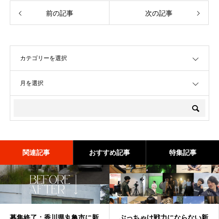
前の記事
次の記事
OPEN
OPEN
関連記事
おすすめ記事
特集記事
募集終了：香川県丸亀市に新
バターコーヒーは効果なし？
ぶっちゃけ戦力にならない新
深作浩一郎(ふかさくこうい