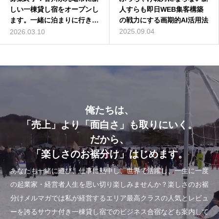
しい一棟貸し宿をオープンし
バターコーヒーの世界一簡単
人すらも即日WEB集客構築
ちろう)とは誰？自己紹介し
ます。一緒に泊まりに行きま
な作り方を動画解説
の戦力にする画期的AI活用法
てみた
せんか？
2016.07.13
2025.09.04
2014.01.01
2026.03.10
俺たちは、
「売上」より「面白さ」も取りにいく。
だから、
「楽しさのお裾分け」はじめます。
あなたも一緒に遊び、仕事に熱中し、世界で活躍し、一生に一度
の起業家・経営者人生を思い切り楽しみませんか？楽しさのお裾
分けメルマガでは私が経営するエリア最高クラスの人気とレビュ
ーを誇るサウナ付き一棟貸し宿でのビジネス合宿なども案内して