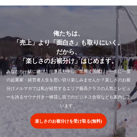
俺たちは、
「売上」より「面白さ」も取りにいく。
だから、
「楽しさのお裾分け」はじめます。
あなたも一緒に遊び、仕事に熱中し、世界で活躍し、一生に一度
の起業家・経営者人生を思い切り楽しみませんか？楽しさのお裾
分けメルマガでは私が経営するエリア最高クラスの人気とレビュ
ーを誇るサウナ付き一棟貸し宿でのビジネス合宿なども案内して
います。
楽しさのお裾分けを受け取る(無料)