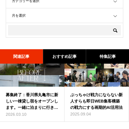
OPEN
関連記事
おすすめ記事
特集記事
募集終了：香川県丸亀市に新
深作浩一郎(ふかさくこうい
ぶっちゃけ戦力にならない新
バターコーヒーは効果なし？
しい一棟貸し宿をオープンし
ちろう)とは誰？自己紹介し
人すらも即日WEB集客構築
バターコーヒーの世界一簡単
ます。一緒に泊まりに行きま
てみた
の戦力にする画期的AI活用法
な作り方を動画解説
せんか？
2014.01.01
2025.09.04
2016.07.13
2026.03.10