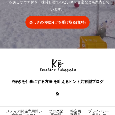
ーを誇るサウナ付き一棟貸し宿でのビジネス合宿なども案内して
います。
楽しさのお裾分けを受け取る(無料)
#好きを仕事にする方法 を叶えるヒント共有型ブログ
メディア関係専用問い
ブログ記
特定商
プライバシー
合わせフォーム
事一覧
取引法
ポリシー