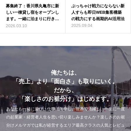
募集終了：香川県丸亀市に新
バターコーヒーは効果なし？
ぶっちゃけ戦力にならない新
深作浩一郎(ふかさくこうい
しい一棟貸し宿をオープンし
バターコーヒーの世界一簡単
人すらも即日WEB集客構築
ちろう)とは誰？自己紹介し
ます。一緒に泊まりに行きま
な作り方を動画解説
の戦力にする画期的AI活用法
てみた
せんか？
2016.07.13
2025.09.04
2014.01.01
2026.03.10
俺たちは、
「売上」より「面白さ」も取りにいく。
だから、
「楽しさのお裾分け」はじめます。
あなたも一緒に遊び、仕事に熱中し、世界で活躍し、一生に一度
の起業家・経営者人生を思い切り楽しみませんか？楽しさのお裾
分けメルマガでは私が経営するエリア最高クラスの人気とレビュ